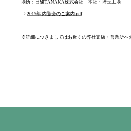
場所：日酸TANAKA株式会社
本社・埼玉工場
⇒
2015年 内覧会のご案内.pdf
※詳細につきましてはお近くの
弊社支店・営業所
へ