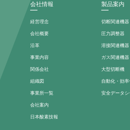
会社情報
製品案内
経営理念
切断関連機器
会社概要
圧力調整器
沿革
溶接関連機器
事業内容
ガス関連機器
関係会社
大型切断機
組織図
自動化・効率
事業所一覧
安全データシー
会社案内
日本酸素技報