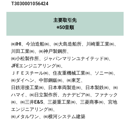
T3030001056424
主要取引先
※50音順
㈱IHI、今治造船㈱、㈱大島造船所、川崎重工業㈱、
川田工業㈱、㈱神戸製鋼所、
㈱小松製作所、ジャパンマリンユナイテッド㈱、
JFEエンジニアリング㈱、
ＪＦＥスチール㈱、住友重機械工業㈱、ソニー㈱、
㈱ダイヘン、中部鋼鈑㈱、㈱東芝、
日鉄溶接工業㈱、日本車両製造㈱、日本製鉄㈱、㈱
ハマイ、㈱日立製作所、カナデビア㈱、ファナック
㈱、㈱三井E&S、三菱重工業㈱、三菱商事㈱、宮地
エンジニアリング㈱、
㈱メタルワン、㈱横河システム建築