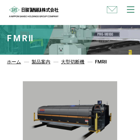
い
合
わ
せ
FMRⅡ
ホーム
製品案内
大型切断機
FMRⅡ