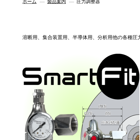
ホーム
製品案内
圧力調整器
溶断用、集合装置用、半導体用、分析用他の各種圧