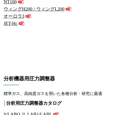
NT100
ウィングH200 / ウィングL200
オーロラ3
JET-Hc
分析機器用圧力調整器
標準ガス、高純度ガスを用いた各種分析・研究に最適
分析用圧力調整器カタログ
S/LABO Ⅱ LAB1/LABL